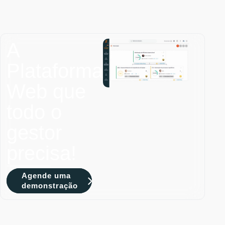
A
Plataforma
Web que
todo o
gestor
precisa!
Agende uma
demonstração