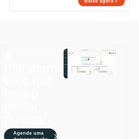
Baixe agora
A
Plataforma
Web que
todo o
gestor
precisa!
Agende uma