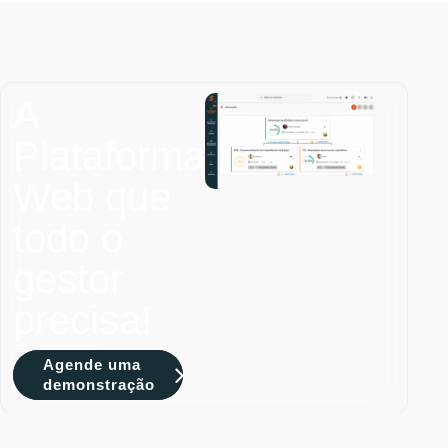
A
Plataforma
Web que
todo o
gestor
precisa!
Agende uma
demonstração