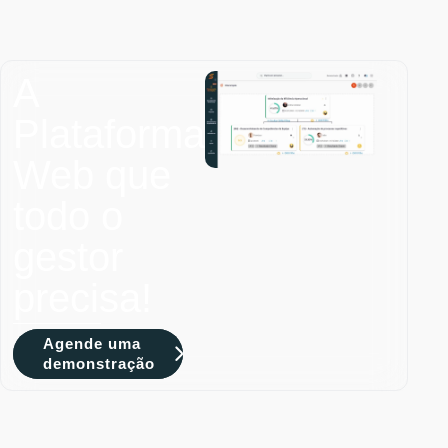
A
Plataforma
Web que
todo o
gestor
precisa!
Agende uma
demonstração