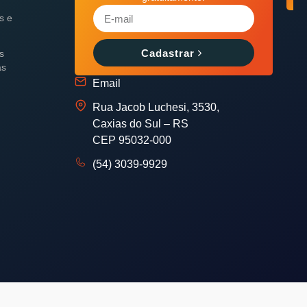
es e
Cadastrar
es
as
Email
Rua Jacob Luchesi, 3530,
Caxias do Sul – RS
CEP 95032-000
(54) 3039-9929