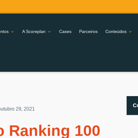
ntos
A Scoreplan
Cases
Parceiros
Conteúdos
C
outubro 29, 2021
o Ranking 100