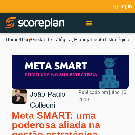
login
Home
/
Blog
/
Gestão Estratégica
,
Planejamento Estratégico
Publicado em
julho 16,
João Paulo
2018
Colleoni
Meta SMART: uma
poderosa aliada na
gestão estratégica