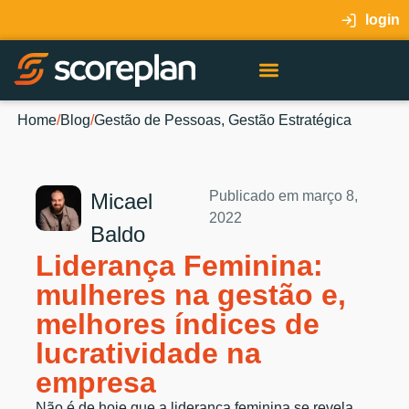
login
Home
/
Blog
/
Gestão de Pessoas
,
Gestão Estratégica
Publicado em
março 8,
Micael
2022
Baldo
Liderança Feminina:
mulheres na gestão e,
melhores índices de
lucratividade na
empresa
Não é de hoje que a liderança feminina se revela