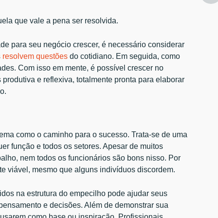
ela que vale a pena ser resolvida.
e para seu negócio crescer, é necessário considerar
s
resolvem questões
do cotidiano. Em seguida, como
ades. Com isso em mente, é possível crescer no
rodutiva e reflexiva, totalmente pronta para elaborar
o.
ema como o caminho para o sucesso. Trata-se de uma
uer função e todos os setores. Apesar de muitos
abalho, nem todos os funcionários são bons nisso. Por
te viável, mesmo que alguns indivíduos discordem.
dos na estrutura do empecilho pode ajudar seus
e pensamento e decisões. Além de demonstrar sua
 usarem como base ou inspiração. Profissionais