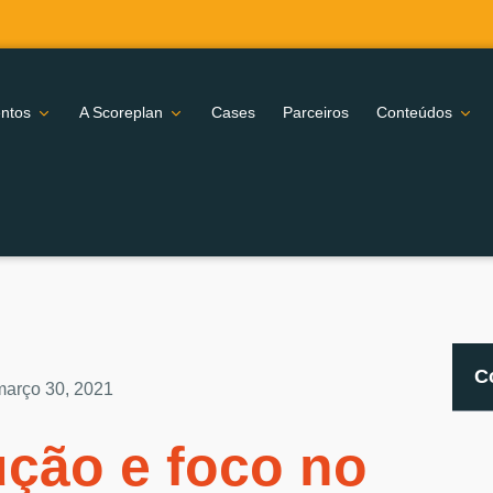
ntos
A Scoreplan
Cases
Parceiros
Conteúdos
C
março 30, 2021
ução e foco no