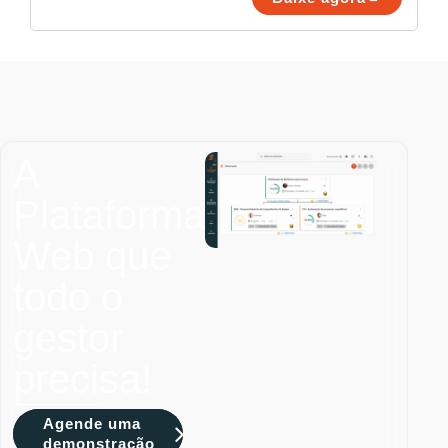
A
Plataforma
Web que
todo o
gestor
precisa!
Agende uma
demonstração