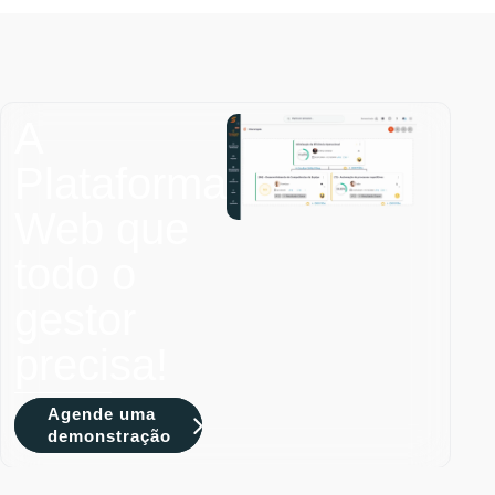
A
Plataforma
Web que
todo o
gestor
precisa!
Agende uma
demonstração